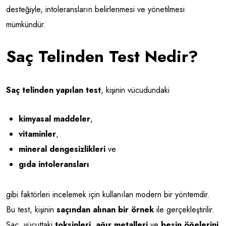
desteğiyle, intoleransların belirlenmesi ve yönetilmesi
mümkündür.
Saç Telinden Test Nedir?
Saç telinden yapılan test
, kişinin vücudundaki
kimyasal maddeler
,
vitaminler
,
mineral dengesizlikleri
ve
gıda intoleransları
gibi faktörleri incelemek için kullanılan modern bir yöntemdir.
Bu test, kişinin
saçından alınan bir örnek
ile gerçekleştirilir.
Saç, vücuttaki
toksinleri
,
ağır metalleri
ve
besin öğelerini