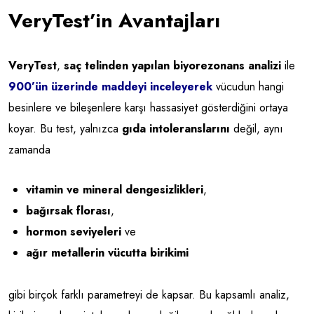
VeryTest’in Avantajları
VeryTest
,
saç telinden yapılan biyorezonans analizi
ile
900’ün üzerinde maddeyi inceleyerek
vücudun hangi
besinlere ve bileşenlere karşı hassasiyet gösterdiğini ortaya
koyar. Bu test, yalnızca
gıda intoleranslarını
değil, aynı
zamanda
vitamin ve mineral dengesizlikleri
,
bağırsak florası
,
hormon seviyeleri
ve
ağır metallerin vücutta birikimi
gibi birçok farklı parametreyi de kapsar. Bu kapsamlı analiz,