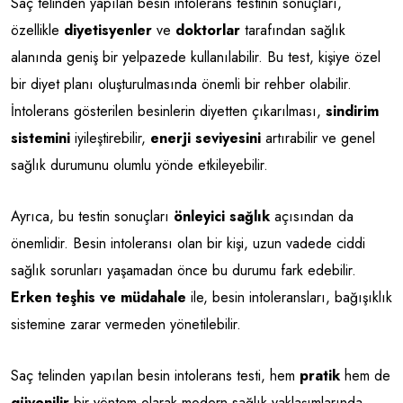
Saç telinden yapılan besin intolerans testinin sonuçları,
özellikle
diyetisyenler
ve
doktorlar
tarafından sağlık
alanında geniş bir yelpazede kullanılabilir. Bu test, kişiye özel
bir diyet planı oluşturulmasında önemli bir rehber olabilir.
İntolerans gösterilen besinlerin diyetten çıkarılması,
sindirim
sistemini
iyileştirebilir,
enerji seviyesini
artırabilir ve genel
sağlık durumunu olumlu yönde etkileyebilir.
Ayrıca, bu testin sonuçları
önleyici sağlık
açısından da
önemlidir. Besin intoleransı olan bir kişi, uzun vadede ciddi
sağlık sorunları yaşamadan önce bu durumu fark edebilir.
Erken teşhis ve müdahale
ile, besin intoleransları, bağışıklık
sistemine zarar vermeden yönetilebilir.
Saç telinden yapılan besin intolerans testi, hem
pratik
hem de
güvenilir
bir yöntem olarak modern sağlık yaklaşımlarında