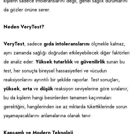
kişilerin sadece intoleranslarını değil, genel sağlık durumlarını
da gözler önüne serer.
Neden VeryTest?
VeryTest
, sadece
gıda intoleranslarını
ölçmekle kalmaz,
aynı zamanda sağlığı doğrudan etkileyebilecek diğer faktörleri
de analiz eder.
Yüksek tutarlılık
ve
güvenilirlik
sunan bu
test, her sonuçta bireysel hassasiyetleri ve vücudun
reaksiyonlarını ayrıntılı bir şekilde raporlar. Test sonuçları,
yüksek
,
orta
ve
düşük
reaksiyon seviyelerine göre sıralanır,
bu da kişilerin hangi besinlerden tamamen kaçınmaları
gerektiğini, hangilerinden ise az miktarda tükettiklerinde sorun
yaşamayacaklarını anlamalarına olanak tanır.
Kapsamlı ve Modern Teknoloji