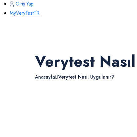
Giriş Yap
MyVeryTestTR
Verytest Nası
Anasayfa
Verytest Nasıl Uygulanır?