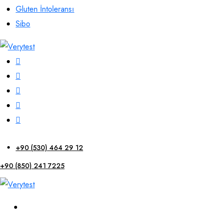
Gluten İntoleransı
Sibo
+90 (530) 464 29 12
+90 (850) 241 7225