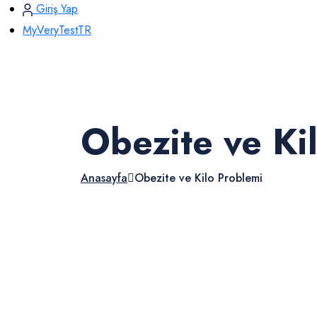
Giriş Yap
MyVeryTestTR
Obezite ve Ki
Anasayfa
Obezite ve Kilo Problemi