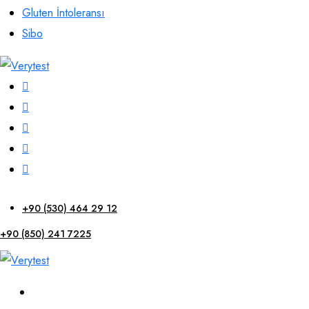
Gluten İntoleransı
Sibo
+90 (530) 464 29 12
+90 (850) 241 7225