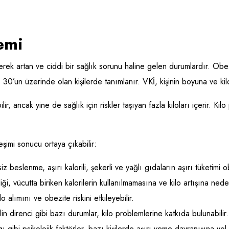
emi
ek artan ve ciddi bir sağlık sorunu haline gelen durumlardır. Obezite
) 30’un üzerinde olan kişilerde tanımlanır. VKİ, kişinin boyuna ve k
lir, ancak yine de sağlık için riskler taşıyan fazla kiloları içerir. K
leşimi sonucu ortaya çıkabilir:
beslenme, aşırı kalorili, şekerli ve yağlı gıdaların aşırı tüketimi ob
kliği, vücutta biriken kalorilerin kullanılmamasına ve kilo artışına neden
o alımını ve obezite riskini etkileyebilir.
n direnci gibi bazı durumlar, kilo problemlerine katkıda bulunabilir.
gibi psikolojik faktörler, bazı kişilerde aşırı yeme davranışına yol a