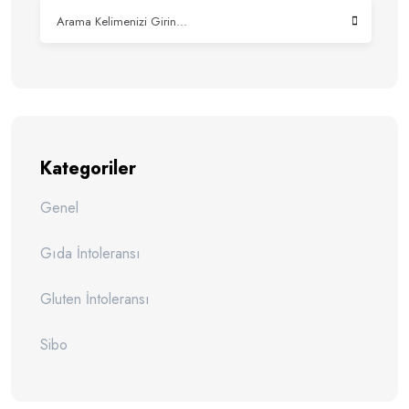
Kategoriler
Genel
Gıda İntoleransı
Gluten İntoleransı
Sibo