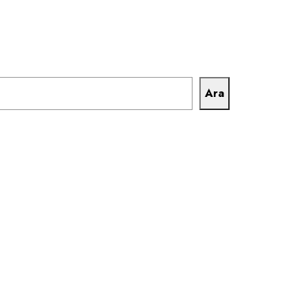
lan besin intolerans testi giderek daha fazla tercih
Ara