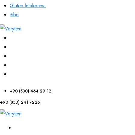
Gluten İntoleransı
Sibo
+90 (530) 464 29 12
+90 (850) 241 7225