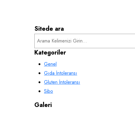
araştırmalar, besin intoleranslarını tespit etmek içi
edilmeye başlanmıştır. Bu test, insanların belirli g
Devamını Oku
Sitede ara
Kategoriler
Genel
Gıda İntoleransı
Gluten İntoleransı
Sibo
Galeri