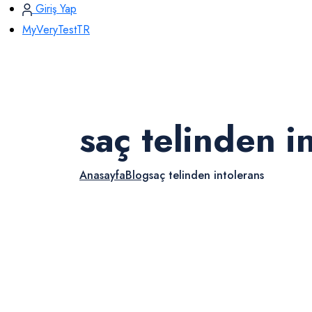
Giriş Yap
MyVeryTestTR
saç telinden i
Anasayfa
Blog
saç telinden intolerans