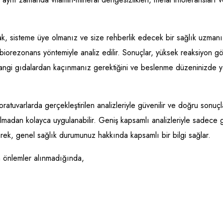
larak, sisteme üye olmanız ve size rehberlik edecek bir sağlık uzm
 biorezonans yöntemiyle analiz edilir. Sonuçlar, yüksek reaksiyon g
angi gıdalardan kaçınmanız gerektiğini ve beslenme düzeninizde ya
oratuvarlarda gerçekleştirilen analizleriyle güvenilir ve doğru sonuç
almadan kolayca uygulanabilir. Geniş kapsamlı analizleriyle sadece 
rek, genel sağlık durumunuz hakkında kapsamlı bir bilgi sağlar.
n önlemler alınmadığında,