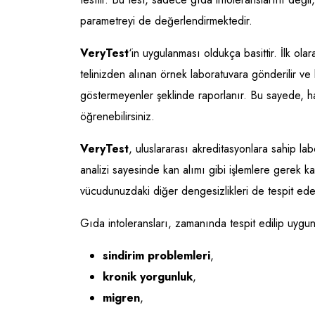
parametreyi de değerlendirmektedir.
VeryTest
‘in uygulanması oldukça basittir. İlk o
telinizden alınan örnek laboratuvara gönderilir ve
göstermeyenler şeklinde raporlanır. Bu sayede, h
öğrenebilirsiniz.
VeryTest
, uluslararası akreditasyonlara sahip lab
analizi sayesinde kan alımı gibi işlemlere gerek k
vücudunuzdaki diğer dengesizlikleri de tespit ede
Gıda intoleransları, zamanında tespit edilip uygu
sindirim problemleri
,
kronik yorgunluk
,
migren
,