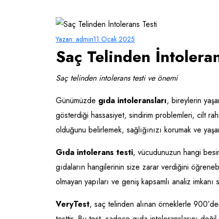
Yazan:
admin
11 Ocak 2025
Saç Telinden İntoleran
Saç telinden intolerans testi ve önemi
Günümüzde
gıda intoleransları
, bireylerin yaş
gösterdiği hassasiyet, sindirim problemleri, cilt ra
olduğunu belirlemek, sağlığınızı korumak ve yaşam
Gıda intolerans testi
, vücudunuzun hangi besinle
gıdaların hangilerinin size zarar verdiğini öğreneb
olmayan yapıları ve geniş kapsamlı analiz imkanı s
VeryTest
, saç telinden alınan örneklerle 900’de
testtir. Bu test, sadece gıda intoleranslarını değil