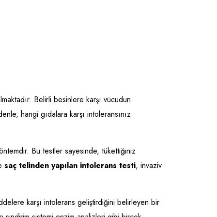
lmaktadır. Belirli besinlere karşı vücudun
edenle, hangi gıdalara karşı intoleransınız
öntemdir. Bu testler sayesinde, tükettiğiniz
le
saç telinden yapılan intolerans testi
, invaziv
ere karşı intolerans geliştirdiğini belirleyen bir
 sindirim sistemi enzim analizleri gibi birçok