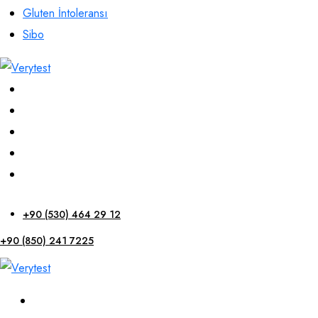
Gluten İntoleransı
Sibo
+90 (530) 464 29 12
+90 (850) 241 7225