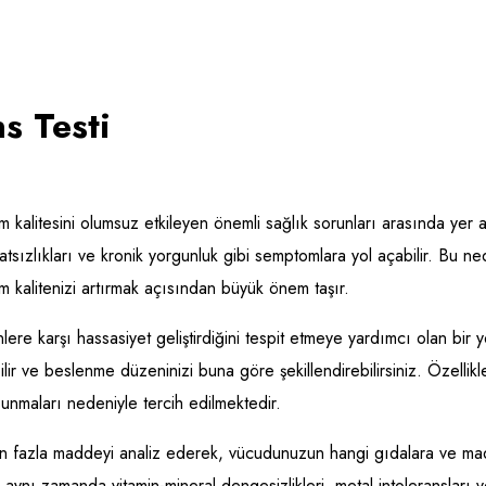
s Testi
am kalitesini olumsuz etkileyen önemli sağlık sorunları arasında yer a
hatsızlıkları ve kronik yorgunluk gibi semptomlara yol açabilir. Bu n
 kalitenizi artırmak açısından büyük önem taşır.
re karşı hassasiyet geliştirdiğini tespit etmeye yardımcı olan bir y
ilir ve beslenme düzeninizi buna göre şekillendirebilirsiniz. Özellik
unmaları nedeniyle tercih edilmektedir.
n fazla maddeyi analiz ederek, vücudunuzun hangi gıdalara ve maddel
, aynı zamanda vitamin-mineral dengesizlikleri, metal intoleransları ve