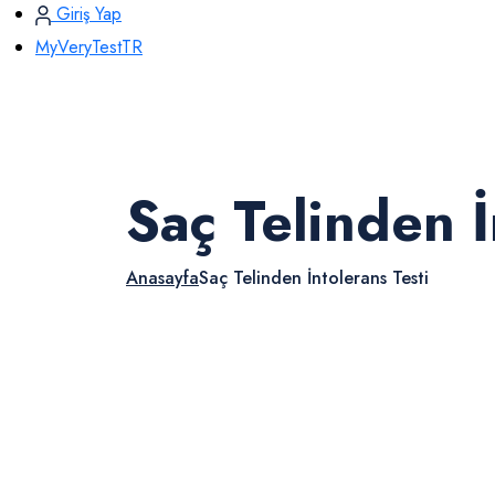
Giriş Yap
MyVeryTestTR
Saç Telinden İ
Anasayfa
Saç Telinden İntolerans Testi