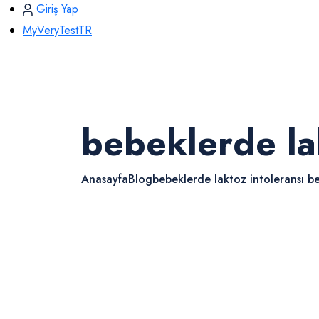
Giriş Yap
MyVeryTestTR
bebeklerde lak
Anasayfa
Blog
bebeklerde laktoz intoleransı bel