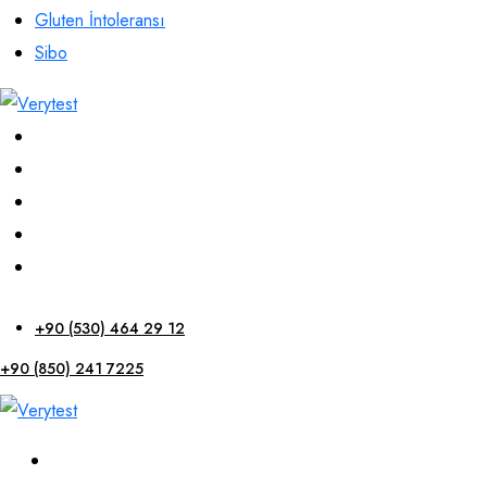
Gluten İntoleransı
Sibo
+90 (530) 464 29 12
+90 (850) 241 7225