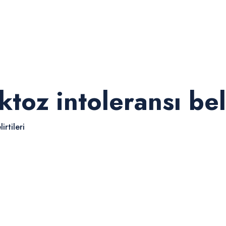
toz intoleransı beli
irtileri