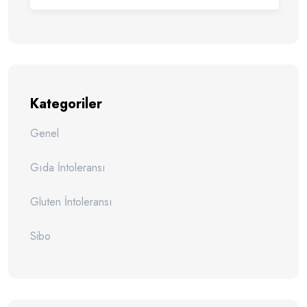
Kategoriler
Genel
Gıda İntoleransı
Gluten İntoleransı
Sibo