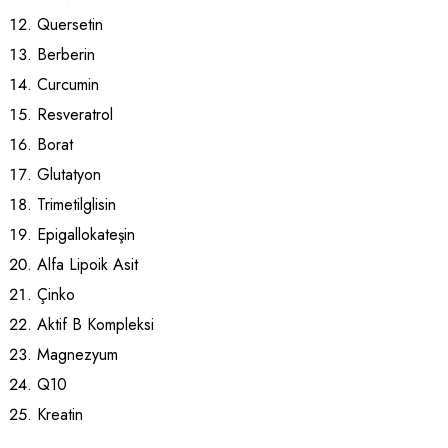
Quersetin
Berberin
Curcumin
Resveratrol
Borat
Glutatyon
Trimetilglisin
Epigallokateşin
Alfa Lipoik Asit
Çinko
Aktif B Kompleksi
Magnezyum
Q10
Kreatin