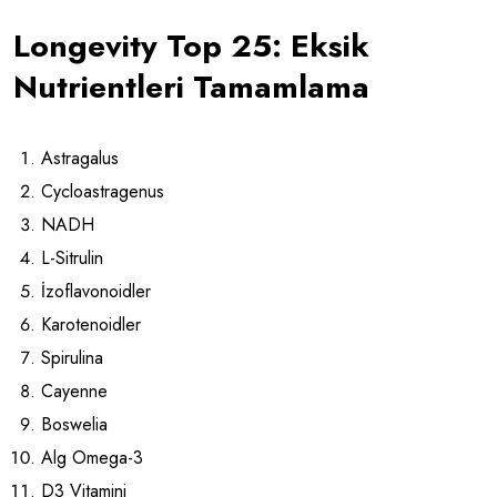
Longevity Top 25: Eksik
Nutrientleri Tamamlama
Astragalus
Cycloastragenus
NADH
L-Sitrulin
İzoflavonoidler
Karotenoidler
Spirulina
Cayenne
Boswelia
Alg Omega-3
D3 Vitamini