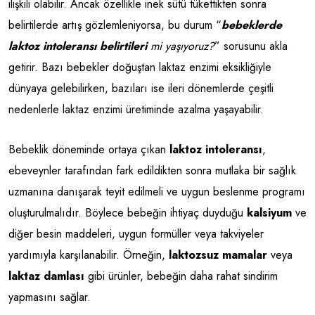
ilişkili olabilir. Ancak özellikle inek sütü tükettikten sonra
belirtilerde artış gözlemleniyorsa, bu durum “
bebeklerde
laktoz intoleransı belirtileri
mi yaşıyoruz?
” sorusunu akla
getirir. Bazı bebekler doğuştan laktaz enzimi eksikliğiyle
dünyaya gelebilirken, bazıları ise ileri dönemlerde çeşitli
nedenlerle laktaz enzimi üretiminde azalma yaşayabilir.
Bebeklik döneminde ortaya çıkan
laktoz intoleransı
,
ebeveynler tarafından fark edildikten sonra mutlaka bir sağlık
uzmanına danışarak teyit edilmeli ve uygun beslenme programı
oluşturulmalıdır. Böylece bebeğin ihtiyaç duyduğu
kalsiyum
ve
diğer besin maddeleri, uygun formüller veya takviyeler
yardımıyla karşılanabilir. Örneğin,
laktozsuz mamalar
veya
laktaz damlası
gibi ürünler, bebeğin daha rahat sindirim
yapmasını sağlar.