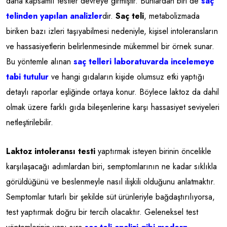
daha kapsamlı testler devreye girmiştir. Bunlardan biri de
saç
telinden yapılan analizler
dir.
Saç teli
, metabolizmada
biriken bazı izleri taşıyabilmesi nedeniyle, kişisel intoleransların
ve hassasiyetlerin belirlenmesinde mükemmel bir örnek sunar.
Bu yöntemle alınan
saç telleri laboratuvarda incelemeye
tabi tutulur
ve hangi gıdaların kişide olumsuz etki yaptığı
detaylı raporlar eşliğinde ortaya konur. Böylece laktoz da dahil
olmak üzere farklı gıda bileşenlerine karşı hassasiyet seviyeleri
netleştirilebilir.
Laktoz intoleransı testi
yaptırmak isteyen birinin öncelikle
karşılaşacağı adımlardan biri, semptomlarının ne kadar sıklıkla
görüldüğünü ve beslenmeyle nasıl ilişkili olduğunu anlatmaktır.
Semptomlar tutarlı bir şekilde süt ürünleriyle bağdaştırılıyorsa,
test yaptırmak doğru bir tercih olacaktır. Geleneksel test