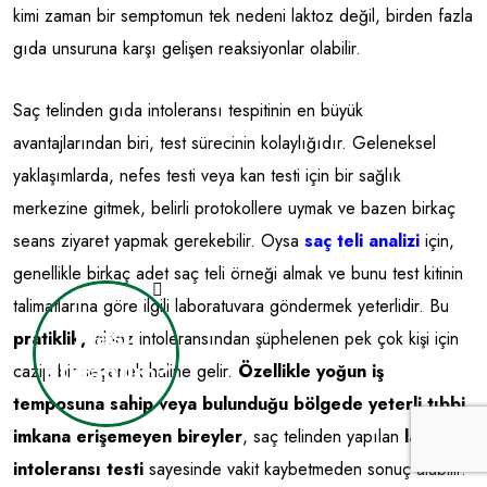
kimi zaman bir semptomun tek nedeni laktoz değil, birden fazla
gıda unsuruna karşı gelişen reaksiyonlar olabilir.
Saç telinden gıda intoleransı tespitinin en büyük
avantajlarından biri, test sürecinin kolaylığıdır. Geleneksel
yaklaşımlarda, nefes testi veya kan testi için bir sağlık
merkezine gitmek, belirli protokollere uymak ve bazen birkaç
seans ziyaret yapmak gerekebilir. Oysa
saç teli analizi
için,
genellikle birkaç adet saç teli örneği almak ve bunu test kitinin
talimatlarına göre ilgili laboratuvara göndermek yeterlidir. Bu
Nasıl
pratiklik,
laktoz intoleransından şüphelenen pek çok kişi için
Kullanılır?
cazip bir seçenek haline gelir.
Özellikle yoğun iş
temposuna sahip veya bulunduğu bölgede yeterli tıbbi
imkana erişemeyen bireyler
, saç telinden yapılan
laktoz
intoleransı testi
sayesinde vakit kaybetmeden sonuç alabilir.