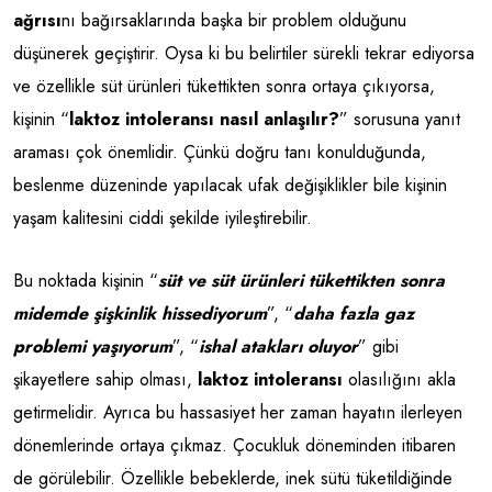
ağrısı
nı bağırsaklarında başka bir problem olduğunu
düşünerek geçiştirir. Oysa ki bu belirtiler sürekli tekrar ediyorsa
ve özellikle süt ürünleri tükettikten sonra ortaya çıkıyorsa,
kişinin “
laktoz intoleransı nasıl anlaşılır?
” sorusuna yanıt
araması çok önemlidir. Çünkü doğru tanı konulduğunda,
beslenme düzeninde yapılacak ufak değişiklikler bile kişinin
yaşam kalitesini ciddi şekilde iyileştirebilir.
Bu noktada kişinin “
süt ve süt ürünleri tükettikten sonra
midemde şişkinlik hissediyorum
”, “
daha fazla gaz
problemi yaşıyorum
”, “
ishal atakları oluyor
” gibi
şikayetlere sahip olması,
laktoz intoleransı
olasılığını akla
getirmelidir. Ayrıca bu hassasiyet her zaman hayatın ilerleyen
dönemlerinde ortaya çıkmaz. Çocukluk döneminden itibaren
de görülebilir. Özellikle bebeklerde, inek sütü tüketildiğinde