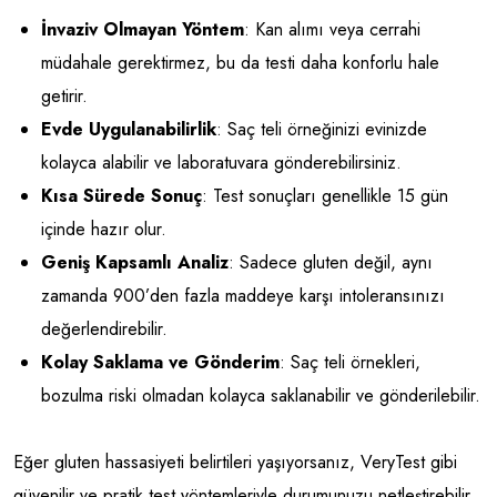
İnvaziv Olmayan Yöntem
: Kan alımı veya cerrahi
müdahale gerektirmez, bu da testi daha konforlu hale
getirir.
Evde Uygulanabilirlik
: Saç teli örneğinizi evinizde
kolayca alabilir ve laboratuvara gönderebilirsiniz.
Kısa Sürede Sonuç
: Test sonuçları genellikle 15 gün
içinde hazır olur.
Geniş Kapsamlı Analiz
: Sadece gluten değil, aynı
zamanda 900’den fazla maddeye karşı intoleransınızı
değerlendirebilir.
Kolay Saklama ve Gönderim
: Saç teli örnekleri,
bozulma riski olmadan kolayca saklanabilir ve gönderilebilir.
Eğer gluten hassasiyeti belirtileri yaşıyorsanız, VeryTest gibi
güvenilir ve pratik test yöntemleriyle durumunuzu netleştirebilir