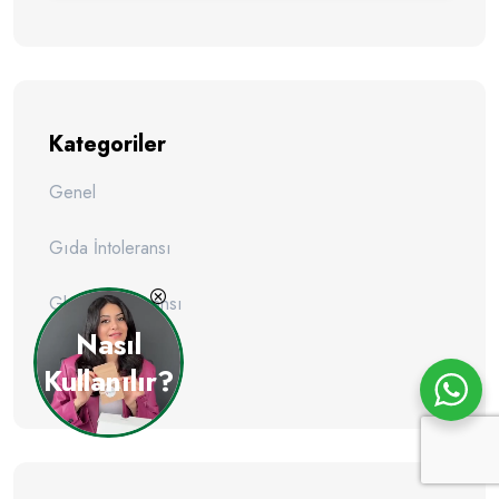
Kategoriler
Genel
Gıda İntoleransı
Gluten İntoleransı
Nasıl
Sibo
Kullanılır?