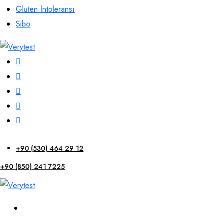
Gluten İntoleransı
Sibo
+90 (530) 464 29 12
+90 (850) 241 7225