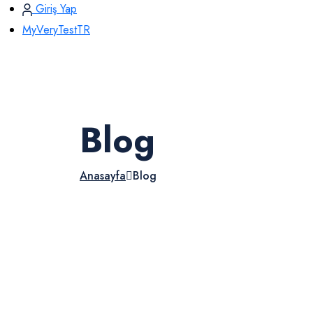
Giriş Yap
MyVeryTestTR
Blog
Anasayfa
Blog