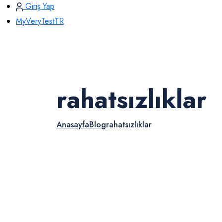
Giriş Yap
MyVeryTestTR
rahatsızlıklar
Anasayfa
Blog
rahatsızlıklar