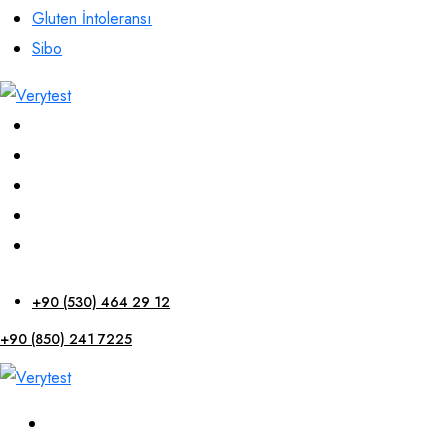
Gluten İntoleransı
Sibo
+90 (530) 464 29 12
+90 (850) 241 7225