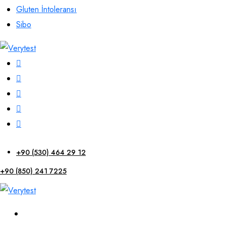
Gluten İntoleransı
Sibo
+90 (530) 464 29 12
+90 (850) 241 7225