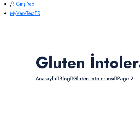
Giriş Yap
MyVeryTestTR
Gluten İntoler
Anasayfa
Blog
Gluten İntoleransı
Page 2